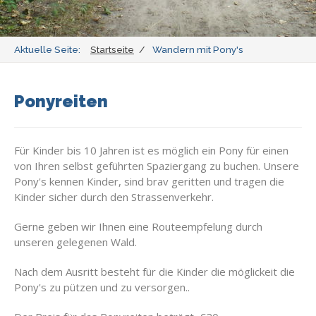
Ausritte
Pensionsställe
Aktuelle Seite:
Startseite
Wandern mit Pony's
Allgemeine Informationen
Ponyreiten
Minicamping
Für Kinder bis 10 Jahren ist es möglich ein Pony für einen
Kontakt
von Ihren selbst geführten Spaziergang zu buchen. Unsere
Pony's kennen Kinder, sind brav geritten und tragen die
Kinder sicher durch den Strassenverkehr.
Volg ons op:
Gerne geben wir Ihnen eine Routeempfelung durch
unseren gelegenen Wald.
Nach dem Ausritt besteht für die Kinder die möglickeit die
Pony's zu pützen und zu versorgen..