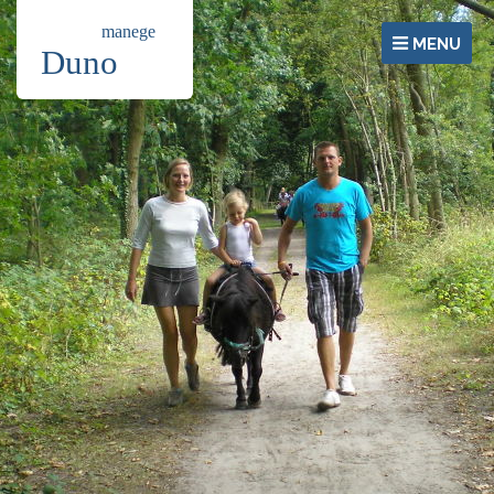
MENU
Home
Manege Duno
Pferde und Pony’s
Wandern mit Pony's